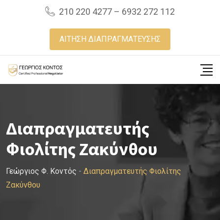
Skip
210 220 4277 – 6932 272 112
to
content
ΑΙΤΗΣΗ ΔΙΑΠΡΑΓΜΑΤΕΥΣΗΣ
Διαπραγματευτής
Φιολίτης Ζακύνθου
Γεώργιος Φ. Κοντός
-
Διαπραγματευτής Φιολίτης
Ζακύνθου