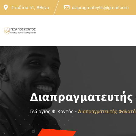
Skip
Σταδίου 61, Αθήνα
diapragmateytis@gmail.com
to
content
Διαπραγματευτής
Γεώργιος Φ. Κοντός
-
Διαπραγματευτής Φαλατά