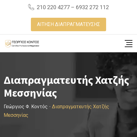
Skip
210 220 4277 – 6932 272 112
to
content
ΑΙΤΗΣΗ ΔΙΑΠΡΑΓΜΑΤΕΥΣΗΣ
Διαπραγματευτής Χατζής
Μεσσηνίας
Γεώργιος Φ. Κοντός
-
Διαπραγματευτής Χατζής
Μεσσηνίας