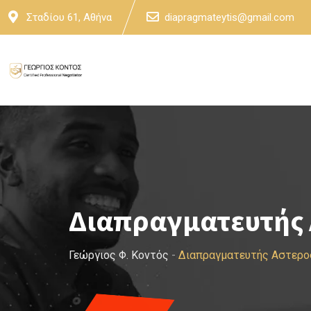
Skip
Σταδίου 61, Αθήνα
diapragmateytis@gmail.com
to
content
Διαπραγματευτής 
Γεώργιος Φ. Κοντός
-
Διαπραγματευτής Αστερο