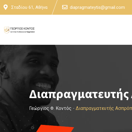
Skip
Σταδίου 61, Αθήνα
diapragmateytis@gmail.com
to
content
Διαπραγματευτής
Γεώργιος Φ. Κοντός
-
Διαπραγματευτής Ασπρόπ