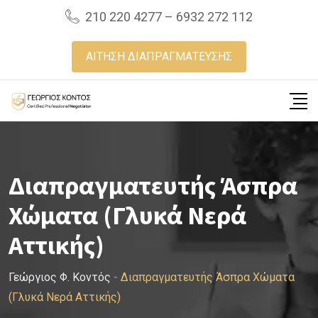
Skip
210 220 4277 – 6932 272 112
to
content
ΑΙΤΗΣΗ ΔΙΑΠΡΑΓΜΑΤΕΥΣΗΣ
Διαπραγματευτής Άσπρα
Χώματα (Γλυκά Νερά
Αττικής)
Γεώργιος Φ. Κοντός
-
Διαπραγματευτής Άσπρα Χώματα
(Γλυκά Νερά Αττικής)