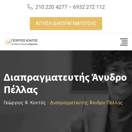
Skip
210 220 4277 – 6932 272 112
to
content
ΑΙΤΗΣΗ ΔΙΑΠΡΑΓΜΑΤΕΥΣΗΣ
Διαπραγματευτής Άνυδρο
Πέλλας
Γεώργιος Φ. Κοντός
-
Διαπραγματευτής Άνυδρο Πέλλας