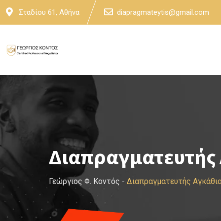
Skip
Σταδίου 61, Αθήνα
diapragmateytis@gmail.com
to
content
Διαπραγματευτής 
Γεώργιος Φ. Κοντός
-
Διαπραγματευτής Αγκάθια