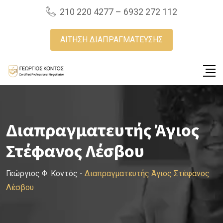
Skip
210 220 4277 – 6932 272 112
to
content
ΑΙΤΗΣΗ ΔΙΑΠΡΑΓΜΑΤΕΥΣΗΣ
Διαπραγματευτής Άγιος
Στέφανος Λέσβου
Γεώργιος Φ. Κοντός
-
Διαπραγματευτής Άγιος Στέφανος
Λέσβου