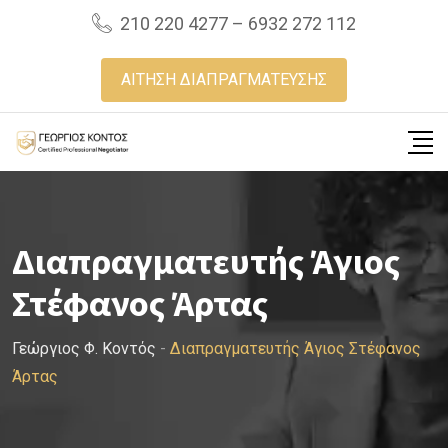
Skip
210 220 4277 – 6932 272 112
to
content
ΑΙΤΗΣΗ ΔΙΑΠΡΑΓΜΑΤΕΥΣΗΣ
Διαπραγματευτής Άγιος
Στέφανος Άρτας
Γεώργιος Φ. Κοντός
-
Διαπραγματευτής Άγιος Στέφανος
Άρτας