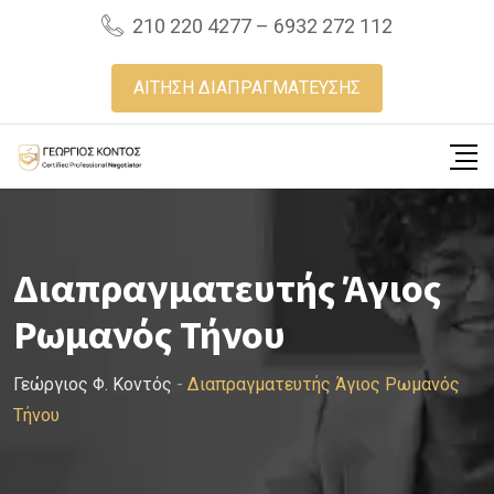
Skip
210 220 4277 – 6932 272 112
to
content
ΑΙΤΗΣΗ ΔΙΑΠΡΑΓΜΑΤΕΥΣΗΣ
Διαπραγματευτής Άγιος
Ρωμανός Τήνου
Γεώργιος Φ. Κοντός
-
Διαπραγματευτής Άγιος Ρωμανός
Τήνου