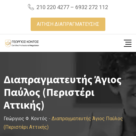
Skip
210 220 4277 – 6932 272 112
to
content
ΑΙΤΗΣΗ ΔΙΑΠΡΑΓΜΑΤΕΥΣΗΣ
Διαπραγματευτής Άγιος
Παύλος (Περιστέρι
Αττικής)
Γεώργιος Φ. Κοντός
-
Διαπραγματευτής Άγιος Παύλος
(Περιστέρι Αττικής)