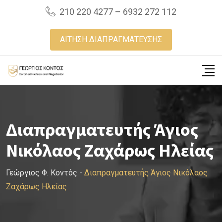
Skip
210 220 4277 – 6932 272 112
to
content
ΑΙΤΗΣΗ ΔΙΑΠΡΑΓΜΑΤΕΥΣΗΣ
Διαπραγματευτής Άγιος
Νικόλαος Ζαχάρως Ηλείας
Γεώργιος Φ. Κοντός
-
Διαπραγματευτής Άγιος Νικόλαος
Ζαχάρως Ηλείας