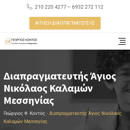
Skip
210 220 4277 – 6932 272 112
to
content
ΑΙΤΗΣΗ ΔΙΑΠΡΑΓΜΑΤΕΥΣΗΣ
Διαπραγματευτής Άγιος
Νικόλαος Καλαμών
Μεσσηνίας
Γεώργιος Φ. Κοντός
-
Διαπραγματευτής Άγιος Νικόλαος
Καλαμών Μεσσηνίας