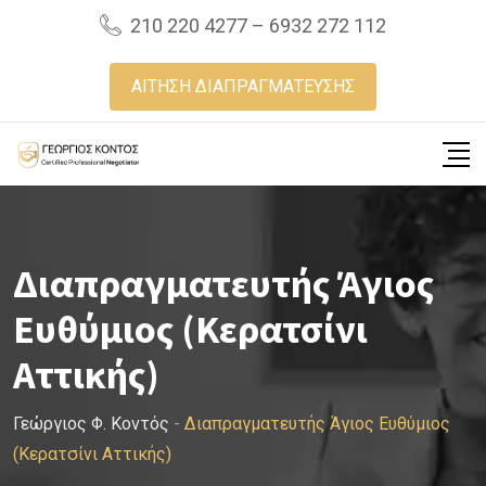
Skip
210 220 4277 – 6932 272 112
to
content
ΑΙΤΗΣΗ ΔΙΑΠΡΑΓΜΑΤΕΥΣΗΣ
Διαπραγματευτής Άγιος
Ευθύμιος (Κερατσίνι
Αττικής)
Γεώργιος Φ. Κοντός
-
Διαπραγματευτής Άγιος Ευθύμιος
(Κερατσίνι Αττικής)