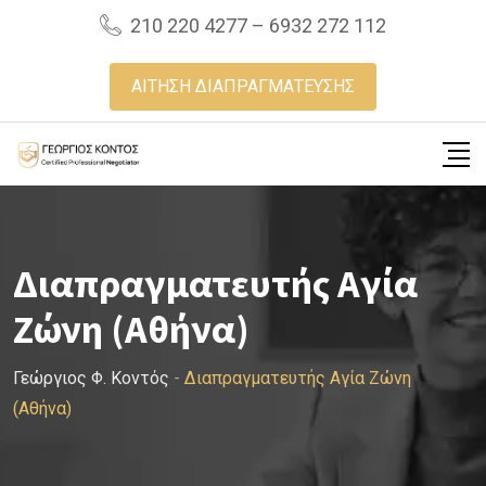
Skip
210 220 4277 – 6932 272 112
to
content
ΑΙΤΗΣΗ ΔΙΑΠΡΑΓΜΑΤΕΥΣΗΣ
Διαπραγματευτής Αγία
Ζώνη (Αθήνα)
Γεώργιος Φ. Κοντός
-
Διαπραγματευτής Αγία Ζώνη
(Αθήνα)