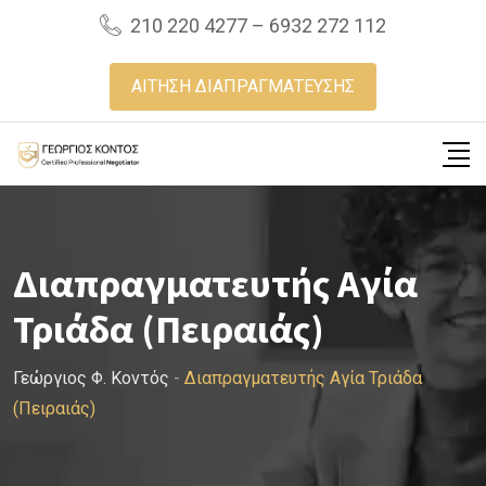
Skip
210 220 4277 – 6932 272 112
to
content
ΑΙΤΗΣΗ ΔΙΑΠΡΑΓΜΑΤΕΥΣΗΣ
Διαπραγματευτής Αγία
Τριάδα (Πειραιάς)
Γεώργιος Φ. Κοντός
-
Διαπραγματευτής Αγία Τριάδα
(Πειραιάς)