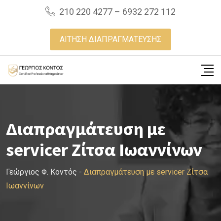
Skip
210 220 4277 – 6932 272 112
to
content
ΑΙΤΗΣΗ ΔΙΑΠΡΑΓΜΑΤΕΥΣΗΣ
Διαπραγμάτευση με
servicer Ζίτσα Ιωαννίνων
Γεώργιος Φ. Κοντός
-
Διαπραγμάτευση με servicer Ζίτσα
Ιωαννίνων