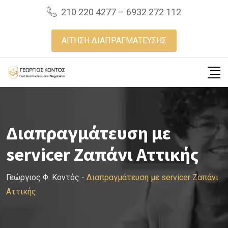
Skip
210 220 4277 – 6932 272 112
to
content
ΑΙΤΗΣΗ ΔΙΑΠΡΑΓΜΑΤΕΥΣΗΣ
Διαπραγμάτευση με
servicer Ζαπάνι Αττικής
Γεώργιος Φ. Κοντός
-
Διαπραγμάτευση με servicer Ζαπάνι
Αττικής