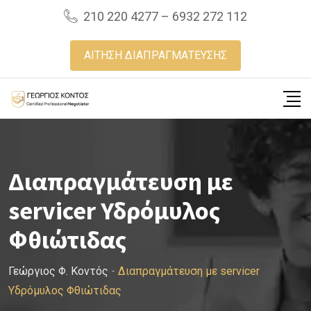
Skip
210 220 4277 – 6932 272 112
to
content
ΑΙΤΗΣΗ ΔΙΑΠΡΑΓΜΑΤΕΥΣΗΣ
Διαπραγμάτευση με
servicer Υδρόμυλος
Φθιώτιδας
Γεώργιος Φ. Κοντός
-
Διαπραγμάτευση με servicer
Υδρόμυλος Φθιώτιδας