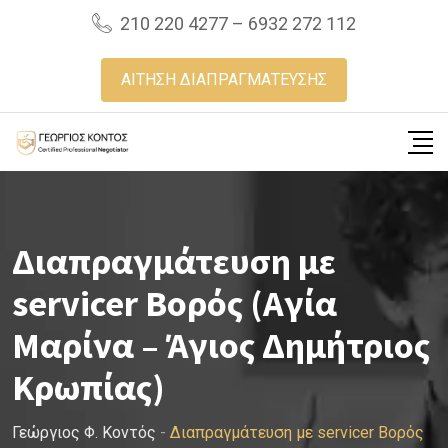
Skip
210 220 4277 – 6932 272 112
to
content
ΑΙΤΗΣΗ ΔΙΑΠΡΑΓΜΑΤΕΥΣΗΣ
Διαπραγμάτευση με
servicer Βορός (Αγία
Μαρίνα – Άγιος Δημήτριος
Κρωπίας)
Γεώργιος Φ. Κοντός
-
Διαπραγμάτευση με servicer Βορός