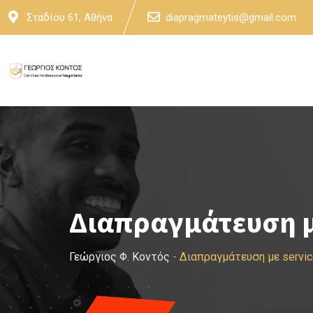
Skip
Σταδίου 61, Αθήνα
diapragmateytis@gmail.com
to
content
Διαπραγμάτευση με
Γεώργιος Φ. Κοντός
-
Διαπραγμάτευση με servic