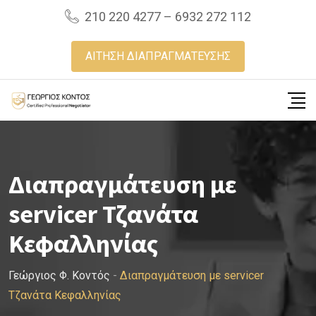
Skip
210 220 4277 – 6932 272 112
to
content
ΑΙΤΗΣΗ ΔΙΑΠΡΑΓΜΑΤΕΥΣΗΣ
Διαπραγμάτευση με
servicer Τζανάτα
Κεφαλληνίας
Γεώργιος Φ. Κοντός
-
Διαπραγμάτευση με servicer
Τζανάτα Κεφαλληνίας