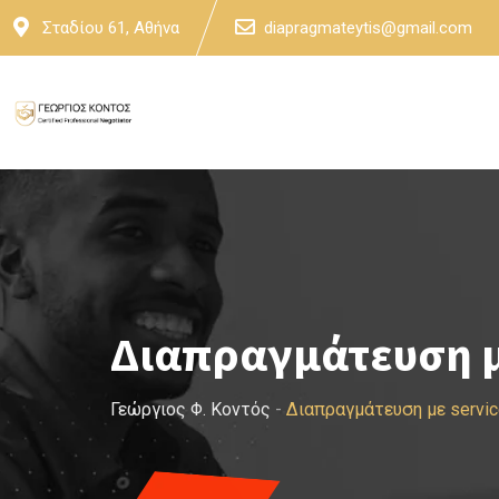
Skip
Σταδίου 61, Αθήνα
diapragmateytis@gmail.com
to
content
Διαπραγμάτευση μ
Γεώργιος Φ. Κοντός
-
Διαπραγμάτευση με servi