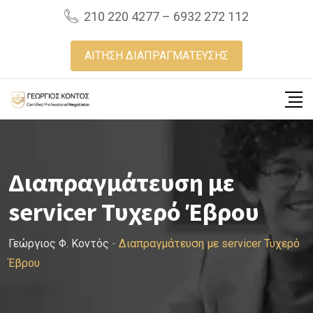
Skip
210 220 4277 – 6932 272 112
to
content
ΑΙΤΗΣΗ ΔΙΑΠΡΑΓΜΑΤΕΥΣΗΣ
Διαπραγμάτευση με
servicer Τυχερό Έβρου
Γεώργιος Φ. Κοντός
-
Διαπραγμάτευση με servicer Τυχερό
Έβρου