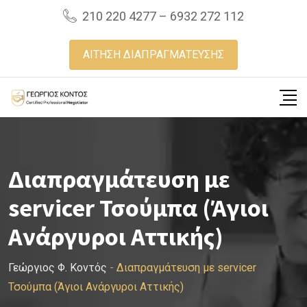
Skip
210 220 4277 – 6932 272 112
to
content
ΑΙΤΗΣΗ ΔΙΑΠΡΑΓΜΑΤΕΥΣΗΣ
Διαπραγμάτευση με
servicer Τσούμπα (Άγιοι
Ανάργυροι Αττικής)
Γεώργιος Φ. Κοντός
-
Διαπραγμάτευση με servicer
Τσούμπα (Άγιοι Ανάργυροι Αττικής)