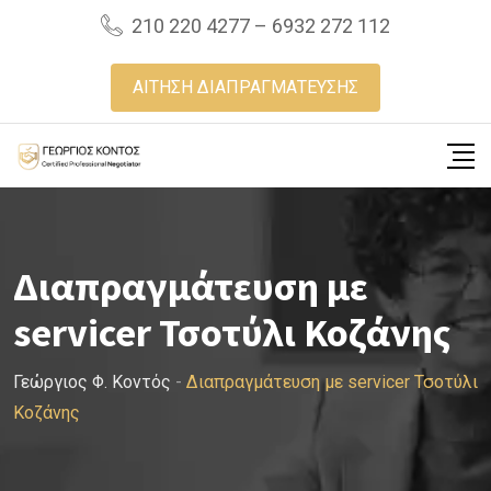
Skip
210 220 4277 – 6932 272 112
to
content
ΑΙΤΗΣΗ ΔΙΑΠΡΑΓΜΑΤΕΥΣΗΣ
Διαπραγμάτευση με
servicer Τσοτύλι Κοζάνης
Γεώργιος Φ. Κοντός
-
Διαπραγμάτευση με servicer Τσοτύλι
Κοζάνης