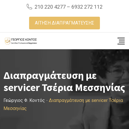
Skip
210 220 4277 – 6932 272 112
to
content
ΑΙΤΗΣΗ ΔΙΑΠΡΑΓΜΑΤΕΥΣΗΣ
Διαπραγμάτευση με
servicer Τσέρια Μεσσηνίας
Γεώργιος Φ. Κοντός
-
Διαπραγμάτευση με servicer Τσέρια
Μεσσηνίας