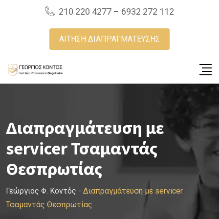
Skip
210 220 4277 – 6932 272 112
to
content
ΑΙΤΗΣΗ ΔΙΑΠΡΑΓΜΑΤΕΥΣΗΣ
Διαπραγμάτευση με
servicer Τσαμαντάς
Θεσπρωτίας
Γεώργιος Φ. Κοντός
-
Διαπραγμάτευση με servicer
Τσαμαντάς Θεσπρωτίας