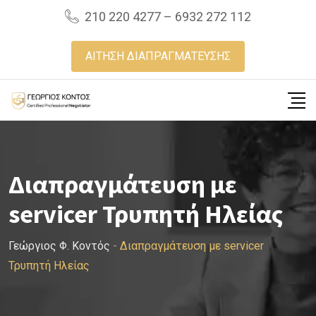
Skip
210 220 4277 – 6932 272 112
to
content
ΑΙΤΗΣΗ ΔΙΑΠΡΑΓΜΑΤΕΥΣΗΣ
Διαπραγμάτευση με
servicer Τρυπητή Ηλείας
Γεώργιος Φ. Κοντός
-
Διαπραγμάτευση με servicer
Τρυπητή Ηλείας