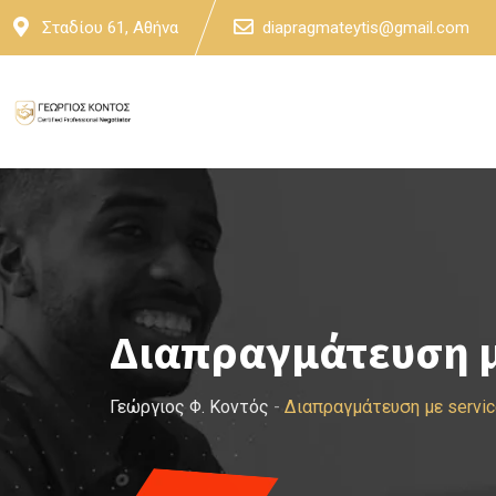
Skip
Σταδίου 61, Αθήνα
diapragmateytis@gmail.com
to
content
Διαπραγμάτευση μ
Γεώργιος Φ. Κοντός
-
Διαπραγμάτευση με servi