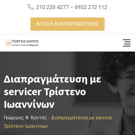
Skip
210 220 4277 – 6932 272 112
to
content
ΑΙΤΗΣΗ ΔΙΑΠΡΑΓΜΑΤΕΥΣΗΣ
Διαπραγμάτευση με
servicer Τρίστενο
Ιωαννίνων
Γεώργιος Φ. Κοντός
-
Διαπραγμάτευση με servicer
Τρίστενο Ιωαννίνων