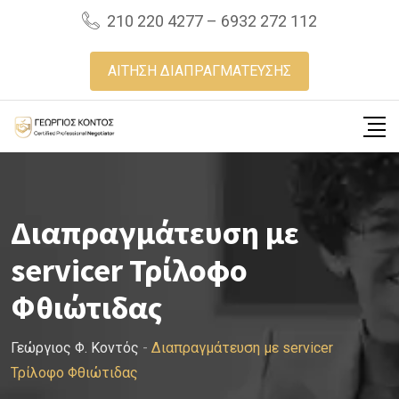
Skip
210 220 4277 – 6932 272 112
to
content
ΑΙΤΗΣΗ ΔΙΑΠΡΑΓΜΑΤΕΥΣΗΣ
Διαπραγμάτευση με
servicer Τρίλοφο
Φθιώτιδας
Γεώργιος Φ. Κοντός
-
Διαπραγμάτευση με servicer
Τρίλοφο Φθιώτιδας