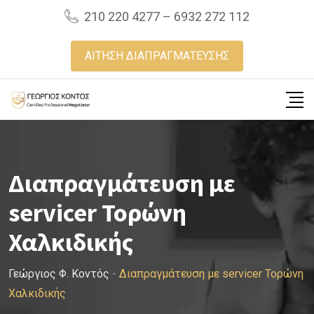
Skip
210 220 4277 – 6932 272 112
to
content
ΑΙΤΗΣΗ ΔΙΑΠΡΑΓΜΑΤΕΥΣΗΣ
Διαπραγμάτευση με
servicer Τορώνη
Χαλκιδικής
Γεώργιος Φ. Κοντός
-
Διαπραγμάτευση με servicer Τορώνη
Χαλκιδικής