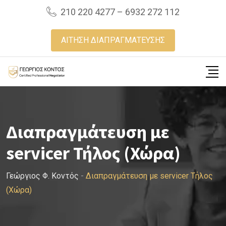
Skip
210 220 4277 – 6932 272 112
to
content
ΑΙΤΗΣΗ ΔΙΑΠΡΑΓΜΑΤΕΥΣΗΣ
Διαπραγμάτευση με
servicer Τήλος (Χώρα)
Γεώργιος Φ. Κοντός
-
Διαπραγμάτευση με servicer Τήλος
(Χώρα)