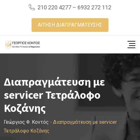
Skip
210 220 4277 – 6932 272 112
to
content
ΑΙΤΗΣΗ ΔΙΑΠΡΑΓΜΑΤΕΥΣΗΣ
Διαπραγμάτευση με
servicer Τετράλοφο
Κοζάνης
Γεώργιος Φ. Κοντός
-
Διαπραγμάτευση με servicer
Τετράλοφο Κοζάνης