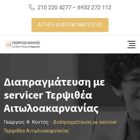
Skip
210 220 4277 – 6932 272 112
to
content
ΑΙΤΗΣΗ ΔΙΑΠΡΑΓΜΑΤΕΥΣΗΣ
Διαπραγμάτευση με
servicer Τερψιθέα
Αιτωλοακαρνανίας
Γεώργιος Φ. Κοντός
-
Διαπραγμάτευση με servicer
Τερψιθέα Αιτωλοακαρνανίας