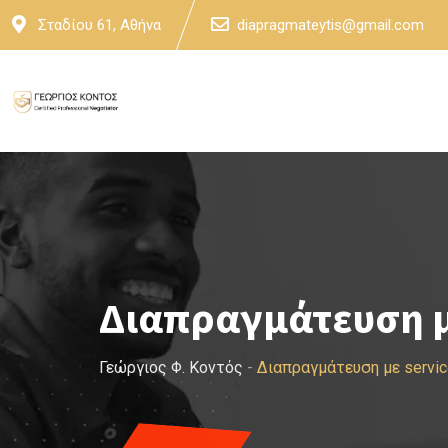
Skip
Σταδίου 61, Αθήνα
diapragmateytis@gmail.com
to
content
Διαπραγμάτευση μ
Γεώργιος Φ. Κοντός
-
Διαπραγμάτευση με servic