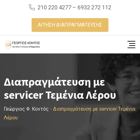
Skip
210 220 4277 – 6932 272 112
to
content
ΑΙΤΗΣΗ ΔΙΑΠΡΑΓΜΑΤΕΥΣΗΣ
Διαπραγμάτευση με
servicer Τεμένια Λέρου
Γεώργιος Φ. Κοντός
-
Διαπραγμάτευση με servicer Τεμένια
Λέρου