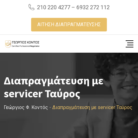
Skip
210 220 4277 – 6932 272 112
to
content
ΑΙΤΗΣΗ ΔΙΑΠΡΑΓΜΑΤΕΥΣΗΣ
Διαπραγμάτευση με
servicer Ταύρος
Γεώργιος Φ. Κοντός
-
Διαπραγμάτευση με servicer Ταύρος