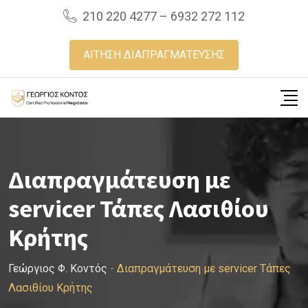
Skip
210 220 4277 – 6932 272 112
to
content
ΑΙΤΗΣΗ ΔΙΑΠΡΑΓΜΑΤΕΥΣΗΣ
Διαπραγμάτευση με
servicer Τάπες Λασιθίου
Κρήτης
Γεώργιος Φ. Κοντός
-
Διαπραγμάτευση με servicer Τάπες
Λασιθίου Κρήτης