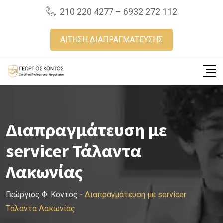
Skip
210 220 4277 – 6932 272 112
to
content
ΑΙΤΗΣΗ ΔΙΑΠΡΑΓΜΑΤΕΥΣΗΣ
Διαπραγμάτευση με
servicer Τάλαντα
Λακωνίας
Γεώργιος Φ. Κοντός
-
Διαπραγμάτευση με servicer
Τάλαντα Λακωνίας