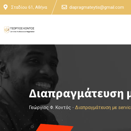
Skip
Σταδίου 61, Αθήνα
diapragmateytis@gmail.com
to
content
Διαπραγμάτευση με
Γεώργιος Φ. Κοντός
-
Διαπραγμάτευση με servic