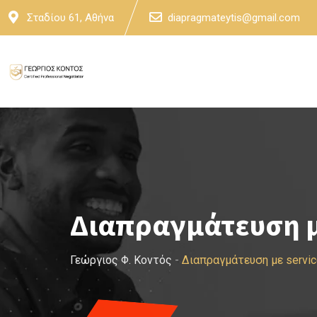
Skip
Σταδίου 61, Αθήνα
diapragmateytis@gmail.com
to
content
Διαπραγμάτευση μ
Γεώργιος Φ. Κοντός
-
Διαπραγμάτευση με servi