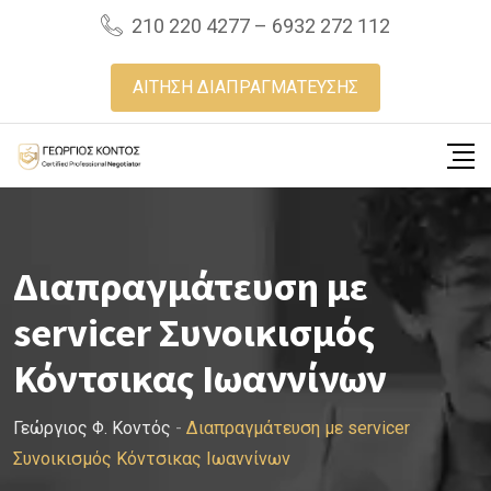
Skip
210 220 4277 – 6932 272 112
to
content
ΑΙΤΗΣΗ ΔΙΑΠΡΑΓΜΑΤΕΥΣΗΣ
Διαπραγμάτευση με
servicer Συνοικισμός
Κόντσικας Ιωαννίνων
Γεώργιος Φ. Κοντός
-
Διαπραγμάτευση με servicer
Συνοικισμός Κόντσικας Ιωαννίνων