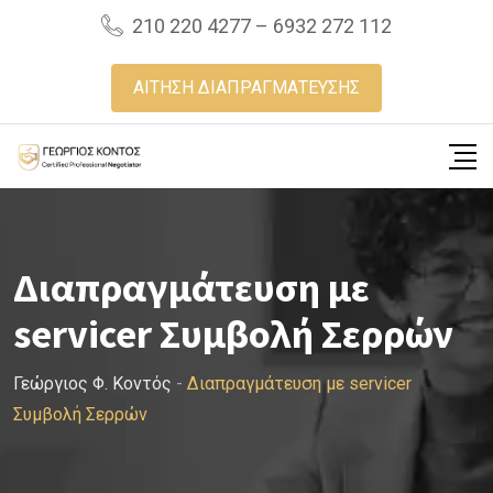
Skip
210 220 4277 – 6932 272 112
to
content
ΑΙΤΗΣΗ ΔΙΑΠΡΑΓΜΑΤΕΥΣΗΣ
Διαπραγμάτευση με
servicer Συμβολή Σερρών
Γεώργιος Φ. Κοντός
-
Διαπραγμάτευση με servicer
Συμβολή Σερρών