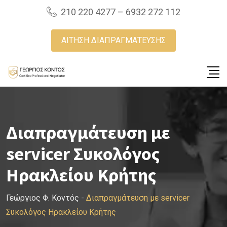
Skip
210 220 4277 – 6932 272 112
to
content
ΑΙΤΗΣΗ ΔΙΑΠΡΑΓΜΑΤΕΥΣΗΣ
Διαπραγμάτευση με
servicer Συκολόγος
Ηρακλείου Κρήτης
Γεώργιος Φ. Κοντός
-
Διαπραγμάτευση με servicer
Συκολόγος Ηρακλείου Κρήτης