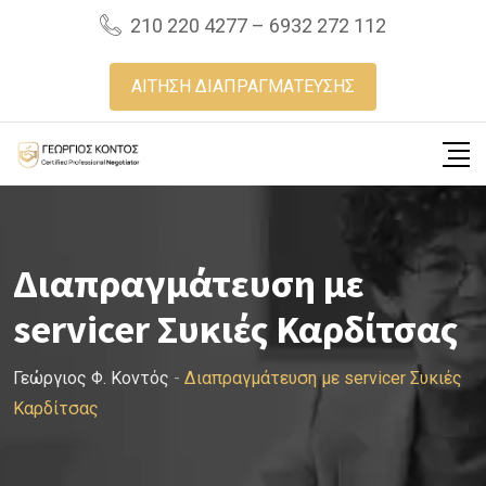
Skip
210 220 4277 – 6932 272 112
to
content
ΑΙΤΗΣΗ ΔΙΑΠΡΑΓΜΑΤΕΥΣΗΣ
Διαπραγμάτευση με
servicer Συκιές Καρδίτσας
Γεώργιος Φ. Κοντός
-
Διαπραγμάτευση με servicer Συκιές
Καρδίτσας