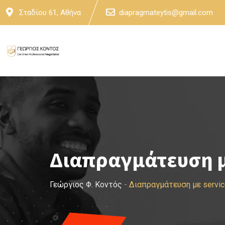
Skip
Σταδίου 61, Αθήνα
diapragmateytis@gmail.com
to
content
Διαπραγμάτευση με
Γεώργιος Φ. Κοντός
-
Διαπραγμάτευση με servic