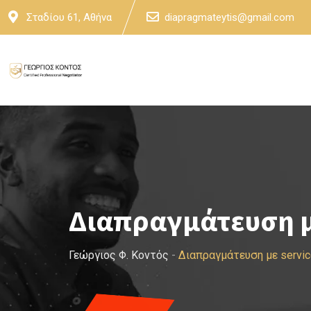
Skip
Σταδίου 61, Αθήνα
diapragmateytis@gmail.com
to
content
Διαπραγμάτευση μ
Γεώργιος Φ. Κοντός
-
Διαπραγμάτευση με servi